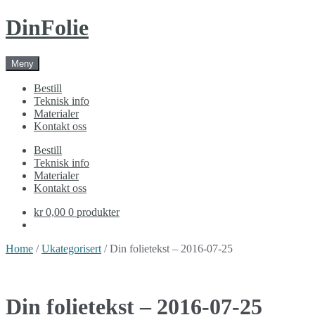
Skip
Skip
DinFolie
to
to
navigation
content
Meny
Bestill
Teknisk info
Materialer
Kontakt oss
Bestill
Teknisk info
Materialer
Kontakt oss
kr 0,00
0 produkter
Home
/
Ukategorisert
/ Din folietekst – 2016-07-25
Din folietekst – 2016-07-25