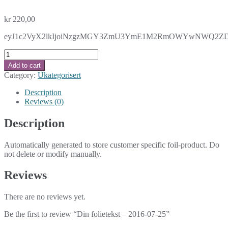
kr
220,00
eyJ1c2VyX2lkIjoiNzgzMGY3ZmU3YmE1M2RmOWYwNWQ2ZDI5Zj
Din
folietekst
Add to cart
-
Category:
Ukategorisert
2016-
07-
Description
25
Reviews (0)
quantity
Description
Automatically generated to store customer specific foil-product. Do
not delete or modify manually.
Reviews
There are no reviews yet.
Be the first to review “Din folietekst – 2016-07-25”