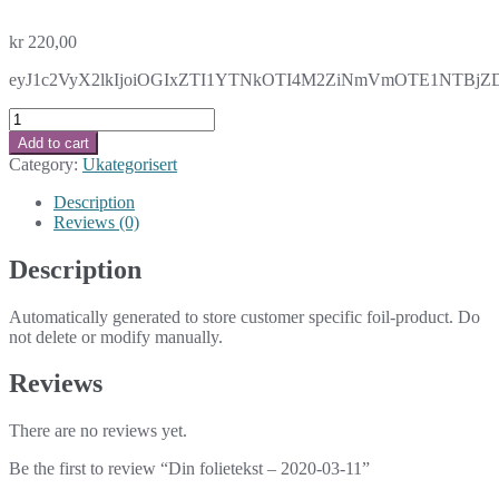
kr
220,00
eyJ1c2VyX2lkIjoiOGIxZTI1YTNkOTI4M2ZiNmVmOTE1NTBjZDh
Din
folietekst
Add to cart
-
Category:
Ukategorisert
2020-
03-
Description
11
Reviews (0)
quantity
Description
Automatically generated to store customer specific foil-product. Do
not delete or modify manually.
Reviews
There are no reviews yet.
Be the first to review “Din folietekst – 2020-03-11”