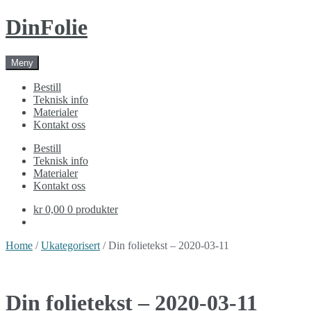
Skip
Skip
DinFolie
to
to
navigation
content
Meny
Bestill
Teknisk info
Materialer
Kontakt oss
Bestill
Teknisk info
Materialer
Kontakt oss
kr 0,00
0 produkter
Home
/
Ukategorisert
/ Din folietekst – 2020-03-11
Din folietekst – 2020-03-11