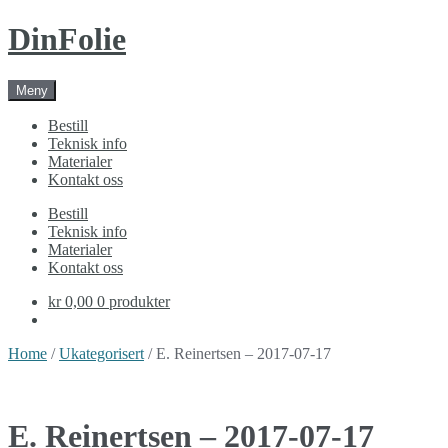
Skip
Skip
DinFolie
to
to
navigation
content
Meny
Bestill
Teknisk info
Materialer
Kontakt oss
Bestill
Teknisk info
Materialer
Kontakt oss
kr 0,00
0 produkter
Home
/
Ukategorisert
/ E. Reinertsen – 2017-07-17
E. Reinertsen – 2017-07-17