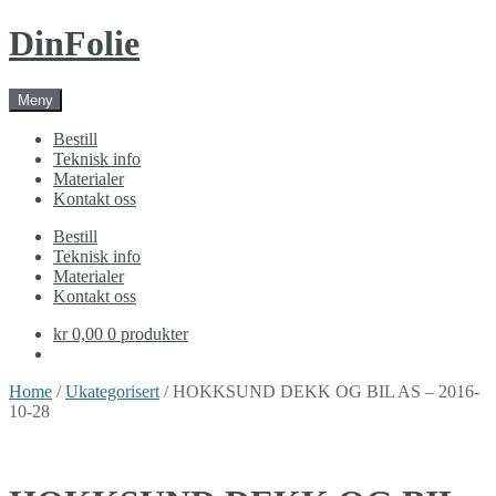
Skip
Skip
DinFolie
to
to
navigation
content
Meny
Bestill
Teknisk info
Materialer
Kontakt oss
Bestill
Teknisk info
Materialer
Kontakt oss
kr 0,00
0 produkter
Home
/
Ukategorisert
/ HOKKSUND DEKK OG BIL AS – 2016-
10-28