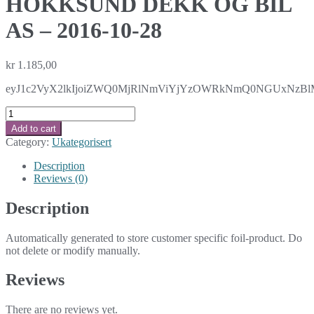
HOKKSUND DEKK OG BIL
AS – 2016-10-28
kr
1.185,00
eyJ1c2VyX2lkIjoiZWQ0MjRlNmViYjYzOWRkNmQ0NGUxNzBlMz
HOKKSUND
DEKK
Add to cart
OG
Category:
Ukategorisert
BIL
AS
Description
-
Reviews (0)
2016-
10-
Description
28
quantity
Automatically generated to store customer specific foil-product. Do
not delete or modify manually.
Reviews
There are no reviews yet.