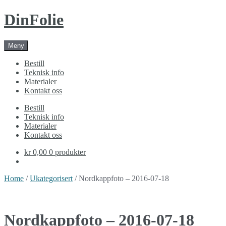
Skip
Skip
DinFolie
to
to
navigation
content
Meny
Bestill
Teknisk info
Materialer
Kontakt oss
Bestill
Teknisk info
Materialer
Kontakt oss
kr 0,00
0 produkter
Home
/
Ukategorisert
/ Nordkappfoto – 2016-07-18
Nordkappfoto – 2016-07-18