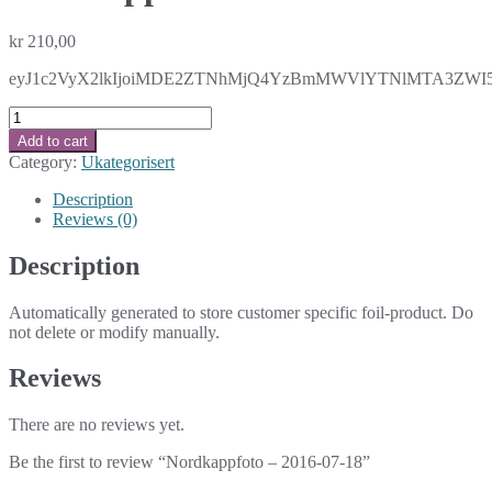
kr
210,00
eyJ1c2VyX2lkIjoiMDE2ZTNhMjQ4YzBmMWVlYTNlMTA3ZWI5YTA
Nordkappfoto
-
Add to cart
2016-
Category:
Ukategorisert
07-
18
Description
quantity
Reviews (0)
Description
Automatically generated to store customer specific foil-product. Do
not delete or modify manually.
Reviews
There are no reviews yet.
Be the first to review “Nordkappfoto – 2016-07-18”